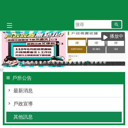
跳到主要內容區塊
搜
尋
播放中
[防詐宣導]小心詐騙電話假冒戶政事務所
仁武區八卦里里鄰調整新舊門牌對照表（115年7月
出境2年以上應辦理遷出登記；出境未滿2年，
[當心詐騙]戶政事務所不會以電話語音或簡訊
[戶政宣導]戶政司線上申辦戶籍登記服務已
教育程度查記宣導
臺灣原住民族姓名可單列原住民族文字，
檔案應用服務專區
辦理各類戶籍案件，委託他人辦理
檔案應用專區
高雄市戶所結婚拍照背板介紹
人籍合一 請依居住事實辦理
戶政線上申辦服務再升級！
虛報遷徙小心觸法
本市戶政事務所提供多
戶政規費收據查詢
當事人死亡不得再
本所服務時間及
國民身分證網
遷戶口要到
:::
戶所公告
最新消息
戶政宣導
其他訊息
:::