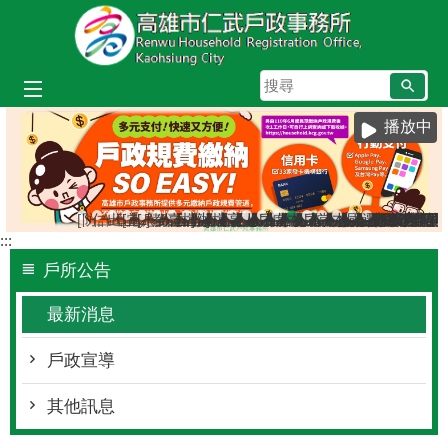
跳到主要內容區塊
搜
尋
播放中
[防詐宣導]小心詐騙電話假冒戶政事務所
仁武區八卦里里鄰調整新舊門牌對照表（115年7月
出境2年以上應辦理遷出登記；出境未滿2年，
[當心詐騙]戶政事務所不會以電話語音或簡訊
[戶政宣導]戶政司線上申辦戶籍登記服務已
教育程度查記宣導
臺灣原住民族姓名可單列原住民族文字，
檔案應用服務專區
辦理各類戶籍案件，委託他人辦理
檔案應用專區
高雄市戶所結婚拍照背板介紹
人籍合一 請依居住事實辦理
戶政線上申辦服務再升級！
虛報遷徙小心觸法
本市戶政事務所提供多
戶政規費收據查詢
當事人死亡不得再
本所服務時間及
國民身分證網
遷戶口要到
:::
戶所公告
最新消息
戶政宣導
其他訊息