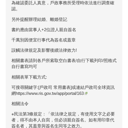
為確認委託人真意，戶政事務所受理時依法進行調查確
認。
另外提醒辦理結婚、離婚登記
書約應由當事人+2位證人親自簽名
千萬別因便宜行事代為簽名或蓋章
誤觸法律規定及影響後續法律效力!
相關書表請到各戶所索取空白書表/自行下載列印/照格式
自行書寫均可
相關表單下載方式:
可搜尋關鍵字:[戶政司 常用書表]或連結戶政司全球資訊
網
https://www.ris.gov.tw/app/portal/163
相關法令
※民法第3條規定：「依法律之規定，有使用文字之必要
者，得不由本人自寫，但必須親自簽名。如有用印章代
簽名者，其蓋章與簽名生同等之效力。