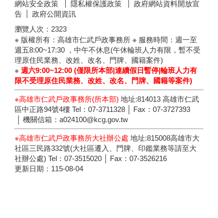
網站安全政策
隱私權保護政策
政府網站資料開放宣
告
政府公開資訊
瀏覽人次：
2323
※ 版權所有：高雄市仁武戶政事務所 ※ 服務時間：週一至
週五8:00~17:30 ，中午不休息(午休輪班人力有限，暫不受
理原住民業務、改姓、改名、門牌、國籍案件)
※
週六9:00~12:00 (僅限所本部|連續假日暫停|輪班人力有
限
不受理原住民業務、改姓、改名、門牌、國籍等案件)
※高雄市仁武戶政事務所(所本部)
地址:814013 高雄市仁武
區中正路94號4樓 Tel：07-3711328 │ Fax：07-3727393
│ 機關信箱：a024100@kcg.gov.tw
※高雄市仁武戶政事務所大社辦公處
地址:815008高雄市大
社區三民路332號(大社區遷入、門牌、印鑑業務等請至大
社辦公處) Tel：07-3515020 │ Fax：07-3526216
更新日期：
115-08-04