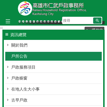
跳到主要內容區塊
搜
[防詐宣導]小心詐騙電話假冒戶政事務所
仁武區八卦里里鄰調整新舊門牌對照表（115年7月
出境2年以上應辦理遷出登記；出境未滿2年，
[當心詐騙]戶政事務所不會以電話語音或簡訊
[戶政宣導]戶政司線上申辦戶籍登記服務已
教育程度查記宣導
臺灣原住民族姓名可單列原住民族文字，
檔案應用服務專區
辦理各類戶籍案件，委託他人辦理
檔案應用專區
高雄市戶所結婚拍照背板介紹
人籍合一 請依居住事實辦理
戶政線上申辦服務再升級！
虛報遷徙小心觸法
本市戶政事務所提供多
戶政規費收據查詢
當事人死亡不得再
本所服務時間及
國民身分證網
遷戶口要到
尋
:::
播放中
資訊總覽
關於我們
戶所公告
戶政服務項目
戶政櫥窗
在地人生大小事
古早戶政