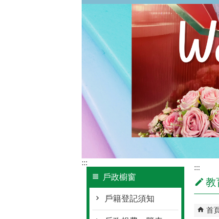
:::
:::
戶政櫥窗
教
戶籍登記須知
首
戶政規費一覽表
教育
異地辦理戶籍登記項目
教育
戶政罰鍰
教育
戶政法規
仁武
戶政案例
戶政問題常見問答
便民服務簡介