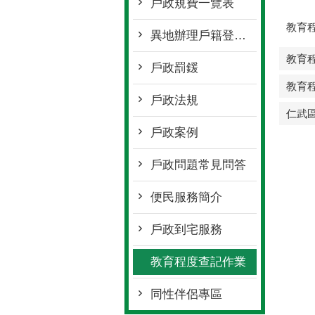
戶政到宅服務
教育程度查記作業
同性伴侶專區
關於我們
戶所公告
戶
戶所特色
最新消息
戶
詢
機關首長
戶政宣導
戶
組織架構
其他訊息
常
交通位置
高
活動花絮
常
內
意見信箱