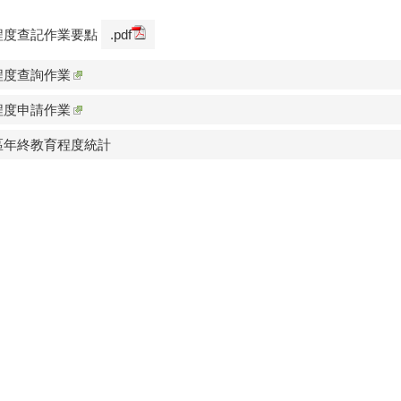
政服務項目
戶政櫥窗
在地人生大小
線上戶政服
事
政規費收據查
戶籍登記須知
線上申辦戶
記
出生登記之後
戶政規費一覽表
政e點通
線上預約戶
死亡登記之後
戶政罰鍰
記
用表單下載-
結婚登記之後
戶政法規
雄市民政局
身分證掛失
離婚登記之後
戶政案例
用表單下載-
電子戶籍謄
姓名變更之後
政部戶政司
請
戶政問題常見問
答
遷徙登記之後