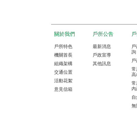
自
無
:::
網站安全政策
隱私權保護政策
政府
瀏覽人次：
477
※ 版權所有：高雄市仁武戶政事務所 ※ 服
國籍案件)
※
週六9:00~12:00 (僅限所本部|連續假
※高雄市仁武戶政事務所(所本部)
地址:8140
※高雄市仁武戶政事務所大社辦公處
地址:8
07-3526216