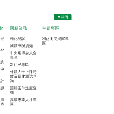
統計
詢
資訊
國籍案件進度查
詢
動跨
高級專業人才專
務查
區
限，暫不受理原住民業務、改姓、改名、門牌、
)
3 │ 機關信箱：a024100@kcg.gov.tw
處) Tel：07-3515020 │ Fax：