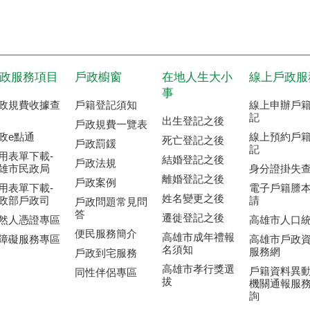
然人憑證專區
高雄市人口
便民服務簡介
高雄市成年禮報
障礙服務專區
高雄市戶政
名須知
服務網
戶政到宅服務
高雄市孝行獎選
戶籍資料異
同性伴侶專區
拔
機關通報服
詢
網站資料開放宣告
政府公開資訊
務時間：週一至週五8:00~17:30 ，中午不休息(午休輪班人力有
日暫停|輪班人力有限
不受理原住民業務、改姓、改名、門牌、國籍等案件
13 高雄市仁武區中正路94號4樓 Tel：07-3711328 │ Fax：07-372739
15008高雄市大社區三民路332號(大社區遷入、門牌、印鑑業務等請至大社辦公