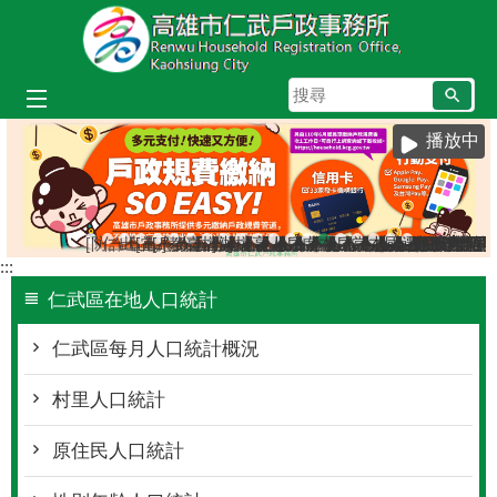
跳到主要內容區塊
搜
尋
播放中
[防詐宣導]小心詐騙電話假冒戶政事務所
仁武區八卦里里鄰調整新舊門牌對照表（115年7月
出境2年以上應辦理遷出登記；出境未滿2年，
[當心詐騙]戶政事務所不會以電話語音或簡訊
[戶政宣導]戶政司線上申辦戶籍登記服務已
教育程度查記宣導
臺灣原住民族姓名可單列原住民族文字，
檔案應用服務專區
辦理各類戶籍案件，委託他人辦理
檔案應用專區
高雄市戶所結婚拍照背板介紹
人籍合一 請依居住事實辦理
戶政線上申辦服務再升級！
虛報遷徙小心觸法
本市戶政事務所提供多
戶政規費收據查詢
當事人死亡不得再
本所服務時間及
國民身分證網
遷戶口要到
:::
仁武區在地人口統計
仁武區每月人口統計概況
村里人口統計
原住民人口統計