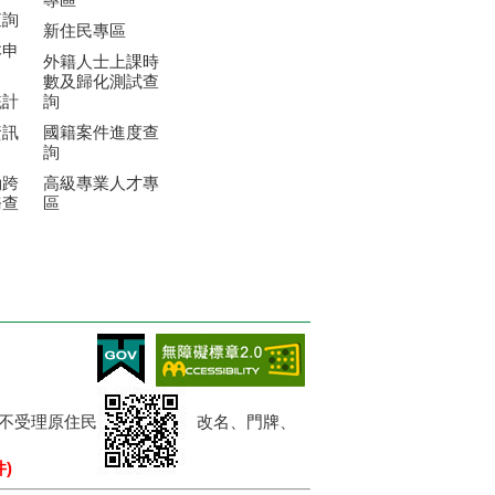
查詢
新住民專區
本申
外籍人士上課時
數及歸化測試查
統計
詢
資訊
國籍案件進度查
詢
動跨
高級專業人才專
務查
區
限，暫不受理原住民業務、改姓、改名、門牌、
)