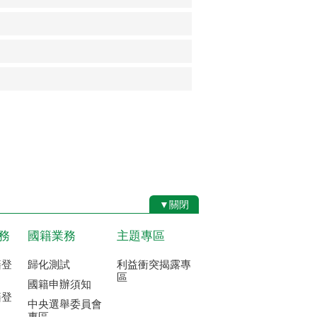
▼關閉
務
國籍業務
主題專區
籍登
歸化測試
利益衝突揭露專
區
國籍申辦須知
籍登
中央選舉委員會
專區