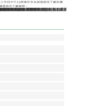
生效）
依當事人出境事實辦理遷出登記。
或索取個人資料，如果接獲不明戶政語音或簡訊通知，或自稱戶政
多項，歡迎多加運用!
13年5月29日姓名條例修正公布後，不受應使用中文文字之限制
類案件，相關書表請由本人親自簽名或蓋章，以免觸法!
遷徙登記
！符合申辦資格，可使用自然人憑證線上申辦，省時又便民!
多元繳納戶政規費管道，減少現金找零的不便！
詢
得再委託辦理各項戶籍登記業務
間及特殊時段無法辦理事項說明
證網路掛失服務
要到遷入地戶政事務所辦理，別跑錯囉!