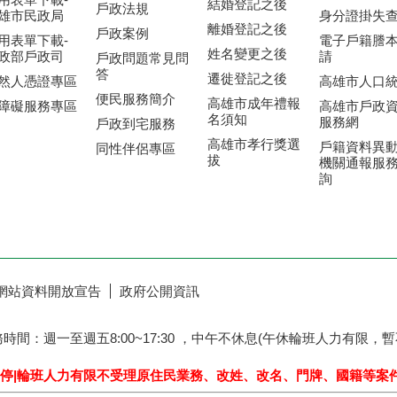
結婚登記之後
戶政法規
雄市民政局
身分證掛失
離婚登記之後
戶政案例
用表單下載-
電子戶籍謄
姓名變更之後
政部戶政司
請
戶政問題常見問
答
遷徙登記之後
然人憑證專區
高雄市人口
便民服務簡介
高雄市成年禮報
障礙服務專區
高雄市戶政
名須知
服務網
戶政到宅服務
高雄市孝行獎選
戶籍資料異
同性伴侶專區
拔
機關通報服
詢
網站資料開放宣告
政府公開資訊
務時間：週一至週五8:00~17:30 ，中午不休息(午休輪班人力有
日暫停|輪班人力有限
不受理原住民業務、改姓、改名、門牌、國籍等案件