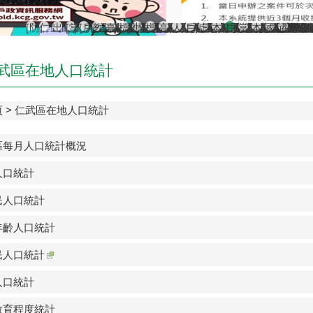
[防詐宣導]小心詐騙電話假冒戶政事務所
仁武區八卦里里鄰調整新舊門牌對照表（115年7月1日
出境2年以上應辦理遷出登記；出境未滿2年，亦得
[當心詐騙]戶政事務所不會以電話語音或簡訊確認
[戶政宣導]戶政司線上申辦戶籍登記服務已開放
教育程度查記宣導
臺灣原住民族姓名可單列原住民族文字，1
檔案應用服務專區
辦理各類戶籍案件，委託他人辦理各
檔案應用專區
高雄市戶所結婚拍照背板介紹
人籍合一 請依居住事實辦理
戶政線上申辦服務再升級
虛報遷徙小心觸法
本市戶政事務所提供
戶政規費收據查
當事人死亡不
本所服務時
國民身分
遷戶口
武區在地人口統計
頁
仁武區在地人口統計
區每月人口統計概況
人口統計
民人口統計
年齡人口統計
民人口統計
人口統計
教育程度統計