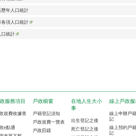
區歷年人口統計
市各項人口統計
人口統計
政服務項目
戶政櫥窗
在地人生大小
線上戶政服
事
政規費收據查
戶籍登記須知
線上申辦戶
記
出生登記之後
戶政規費一覽表
政e點通
線上預約戶
死亡登記之後
戶政罰鍰
記
用表單下載-