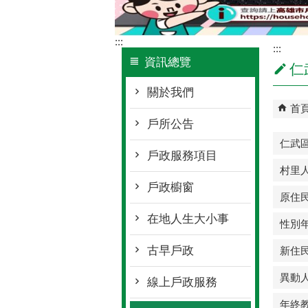
:::
:::
資訊總覽
仁
關於我們
首
戶所公告
仁武
戶政服務項目
村里
戶政櫥窗
原住
在地人生大小事
性別
古早戶政
新住
異動
線上戶政服務
年終