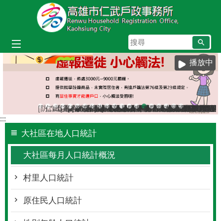
跳到主要內容區塊
搜
尋
播放中
[防詐宣導]小心詐騙電話假冒戶政事務所
仁武區八卦里里鄰調整新舊門牌對照表（115年7月
出境2年以上應辦理遷出登記；出境未滿2年，
[當心詐騙]戶政事務所不會以電話語音或簡訊
[戶政宣導]戶政司線上申辦戶籍登記服務已
教育程度查記宣導
臺灣原住民族姓名可單列原住民族文字，
檔案應用服務專區
辦理各類戶籍案件，委託他人辦理
檔案應用專區
高雄市戶所結婚拍照背板介紹
人籍合一 請依居住事實辦理
戶政線上申辦服務再升級！
虛報遷徙小心觸法
本市戶政事務所提供多
戶政規費收據查詢
當事人死亡不得再
本所服務時間及
國民身分證網
遷戶口要到
:::
大社區在地人口統計
大社區每月人口統計概況
村里人口統計
原住民人口統計