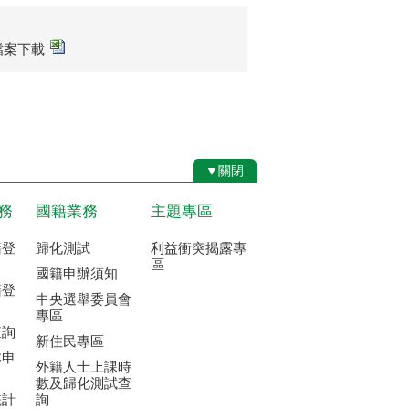
sx檔案下載
▼關閉
務
國籍業務
主題專區
籍登
歸化測試
利益衝突揭露專
區
國籍申辦須知
籍登
中央選舉委員會
專區
查詢
新住民專區
本申
外籍人士上課時
數及歸化測試查
統計
詢