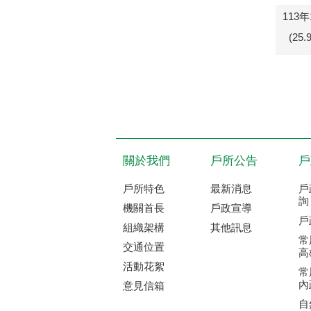
113
(25
關於我們
戶所公告
戶
戶所特色
最新消息
戶
詢
機關首長
戶政宣導
戶
組織架構
其他訊息
常
交通位置
高
活動花絮
常
內
意見信箱
自