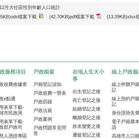
年12月大社區性別年齡人口統計
.95KB)ods檔案下載
(42.70KB)pdf檔案下載
(13.39KB)xl
政服務項目
戶政櫥窗
在地人生大小
線上戶政服
事
政規費收據查
戶籍登記須知
線上申辦戶
記
出生登記之後
戶政規費一覽表
政e點通
線上預約戶
死亡登記之後
戶政罰鍰
記
用表單下載-
結婚登記之後
戶政法規
雄市民政局
身分證掛失
離婚登記之後
戶政案例
用表單下載-
電子戶籍謄
姓名變更之後
政部戶政司
請
戶政問題常見問
答
遷徙登記之後
然人憑證專區
高雄市人口