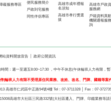
便民服務簡介
高雄市成年禮報
障礙服務專區
高雄市戶政
名須知
服務網
戶政到宅服務
高雄市孝行獎選
戶籍資料異
同性伴侶專區
拔
機關通報服
詢
網站資料開放宣告
政府公開資訊
務時間：週一至週五8:00~17:30 ，中午不休息(午休輪班人力有
日暫停|輪班人力有限
不受理原住民業務、改姓、改名、門牌、國籍等案件
13 高雄市仁武區中正路94號4樓 Tel：07-3711328 │ Fax：07-372739
15008高雄市大社區三民路332號(大社區遷入、門牌、印鑑業務等請至大社辦公