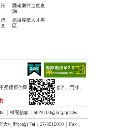
資訊
國籍案件進度查
詢
動跨
高級專業人才專
務查
區
限，暫不受理原住民業務、改姓、改名、門牌、
)
3 │ 機關信箱：a024100@kcg.gov.tw
處) Tel：07-3515020 │ Fax：