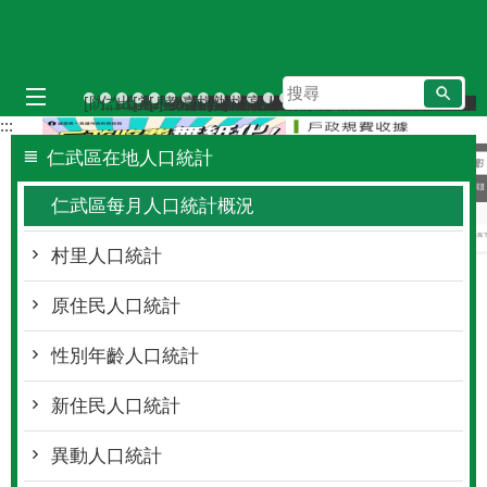
跳到主要內容區塊
搜
尋
播放中
[防詐宣導]小心詐騙電話假冒戶政事務所
仁武區八卦里里鄰調整新舊門牌對照表（115年7月
出境2年以上應辦理遷出登記；出境未滿2年，
[當心詐騙]戶政事務所不會以電話語音或簡訊
[戶政宣導]戶政司線上申辦戶籍登記服務已
教育程度查記宣導
臺灣原住民族姓名可單列原住民族文字，
檔案應用服務專區
辦理各類戶籍案件，委託他人辦理
檔案應用專區
高雄市戶所結婚拍照背板介紹
人籍合一 請依居住事實辦理
戶政線上申辦服務再升級！
虛報遷徙小心觸法
本市戶政事務所提供多
戶政規費收據查詢
當事人死亡不得再
本所服務時間及
國民身分證網
遷戶口要到
:::
仁武區在地人口統計
仁武區每月人口統計概況
村里人口統計
原住民人口統計