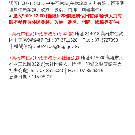
:::
網站安全政策
隱私權保護政策
政府網站資料開放宣
告
政府公開資訊
瀏覽人次：
301
※ 版權所有：高雄市仁武戶政事務所 ※ 服務時間：週一至
週五8:00~17:30 ，中午不休息(午休輪班人力有限，暫不受
理原住民業務、改姓、改名、門牌、國籍案件)
※
週六9:00~12:00 (僅限所本部|連續假日暫停|輪班人力有
限
不受理原住民業務、改姓、改名、門牌、國籍等案件)
※高雄市仁武戶政事務所(所本部)
地址:814013 高雄市仁武
區中正路94號4樓 Tel：07-3711328 │ Fax：07-3727393
│ 機關信箱：a024100@kcg.gov.tw
※高雄市仁武戶政事務所大社辦公處
地址:815008高雄市大
社區三民路332號(大社區遷入、門牌、印鑑業務等請至大
社辦公處) Tel：07-3515020 │ Fax：07-3526216
更新日期：
115-08-07