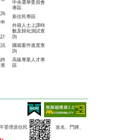
籍登
中央選舉委員會
專區
查詢
新住民專區
本申
外籍人士上課時
數及歸化測試查
統計
詢
資訊
國籍案件進度查
詢
動跨
高級專業人才專
務查
區
限，暫不受理原住民業務、改姓、改名、門牌、