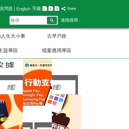
字級:
見問題
English
搜
進階搜尋
尋
地人生大小事
古早戶政
主題專區
檔案應用專區
播放中