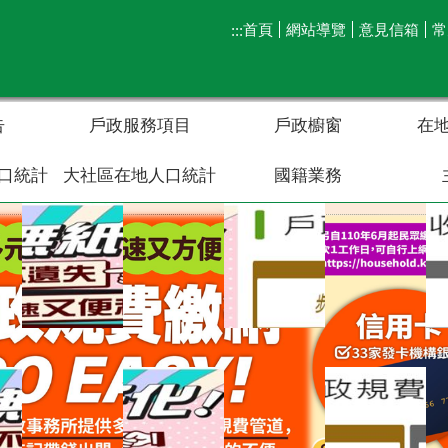
首頁
網站導覽
意見信箱
常
:::
告
戶政服務項目
戶政櫥窗
在
口統計
大社區在地人口統計
國籍業務