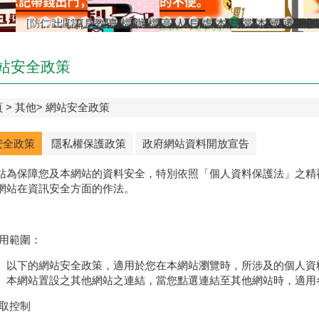
[防詐宣導]小心詐騙電話假冒戶政事務所
仁武區八卦里里鄰調整新舊門牌對照表（115年7月1日
出境2年以上應辦理遷出登記；出境未滿2年，亦得
[當心詐騙]戶政事務所不會以電話語音或簡訊確認
[戶政宣導]戶政司線上申辦戶籍登記服務已開放
教育程度查記宣導
臺灣原住民族姓名可單列原住民族文字，1
檔案應用服務專區
辦理各類戶籍案件，委託他人辦理各
檔案應用專區
高雄市戶所結婚拍照背板介紹
人籍合一 請依居住事實辦理
戶政線上申辦服務再升級
虛報遷徙小心觸法
本市戶政事務所提供
戶政規費收據查
當事人死亡不
本所服務時
國民身分
遷戶口
站安全政策
頁
其他
網站安全政策
安全政策
隱私權保護政策
政府網站資料開放宣告
站為保障您及本網站的資料安全，特別依照「個人資料保護法」之精
網站在資訊安全方面的作法。
用範圍：
以下的網站安全政策，適用於您在本網站瀏覽時，所涉及的個人資
本網站置設之其他網站之連結，當您點選連結至其他網站時，適用
取控制