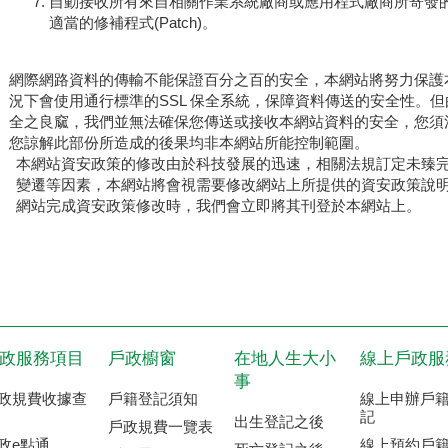
自動接收所有來自相關作業系統廠商或應用程式廠商所寄發
適當的修補程式(Patch)。
網際網路資料的傳輸不能保證百分之百的安全，本網站將努力保護
況下會使用通行標準的SSL 保全系統，保障資料傳送的安全性。
全之良窳，我們並無法確保您傳送或接收本網站資料的安全，您須
您諒解此部份所造成的後果均非本網站所能控制範圍。
本網站資安政策的修改由於科技發展的迅速，相關法規訂定未臻
變遷等因素，本網站將會視需要修改網站上所提供的資安政策說
網站完成資安政策修改時，我們會立即將其刊登於本網站上。
政服務項目
戶政櫥窗
在地人生大小
線上戶政服
事
政規費收據查
戶籍登記須知
線上申辦戶
記
出生登記之後
戶政規費一覽表