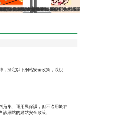
生效）
依當事人出境事實辦理遷出登記。
或索取個人資料，如果接獲不明戶政語音或簡訊通知，或自稱戶政
多項，歡迎多加運用!
13年5月29日姓名條例修正公布後，不受應使用中文文字之限制
類案件，相關書表請由本人親自簽名或蓋章，以免觸法!
遷徙登記
！符合申辦資格，可使用自然人憑證線上申辦，省時又便民!
多元繳納戶政規費管道，減少現金找零的不便！
詢
得再委託辦理各項戶籍登記業務
間及特殊時段無法辦理事項說明
證網路掛失服務
要到遷入地戶政事務所辦理，別跑錯囉!
神，擬定以下網站安全政策，以說
料蒐集、運用與保護，但不適用於在
各該網站的網站安全政策。