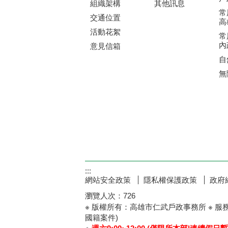
戶
組織架構
其他訊息
常
交通位置
高
活動花絮
常
內
意見信箱
自
無
:::
網站安全政策
隱私權保護政策
政府
瀏覽人次：
726
※ 版權所有：高雄市仁武戶政事務所 ※ 服
國籍案件)