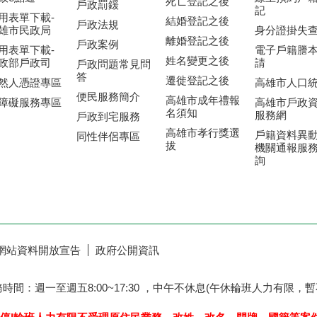
政e點通
線上預約戶
死亡登記之後
戶政罰鍰
記
用表單下載-
結婚登記之後
戶政法規
雄市民政局
身分證掛失
離婚登記之後
戶政案例
用表單下載-
電子戶籍謄
姓名變更之後
政部戶政司
請
戶政問題常見問
答
遷徙登記之後
然人憑證專區
高雄市人口
便民服務簡介
高雄市成年禮報
障礙服務專區
高雄市戶政
名須知
服務網
戶政到宅服務
高雄市孝行獎選
戶籍資料異
同性伴侶專區
拔
機關通報服
詢
網站資料開放宣告
政府公開資訊
務時間：週一至週五8:00~17:30 ，中午不休息(午休輪班人力有