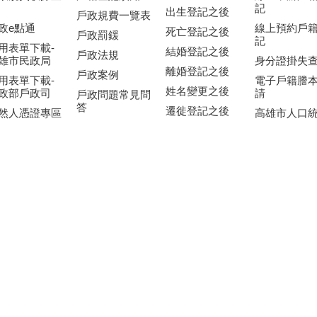
記
出生登記之後
戶政規費一覽表
政e點通
線上預約戶
死亡登記之後
戶政罰鍰
記
用表單下載-
結婚登記之後
戶政法規
雄市民政局
身分證掛失
離婚登記之後
戶政案例
用表單下載-
電子戶籍謄
姓名變更之後
政部戶政司
請
戶政問題常見問
答
遷徙登記之後
然人憑證專區
高雄市人口
便民服務簡介
高雄市成年禮報
障礙服務專區
高雄市戶政
名須知
服務網
戶政到宅服務
高雄市孝行獎選
戶籍資料異
同性伴侶專區
拔
機關通報服
詢
網站資料開放宣告
政府公開資訊