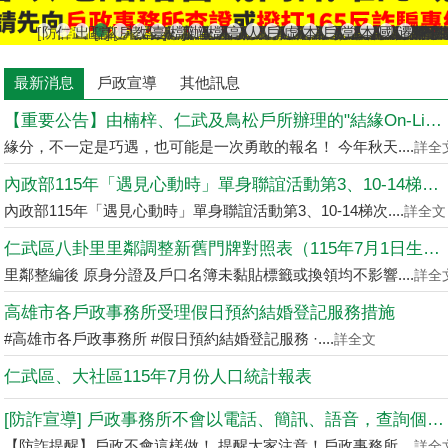
[防詐宣導]小心詐騙電話假冒戶政事務所
仁武區八卦里里鄰調整新舊門牌對照表（115年7月1日
出境2年以上應辦理遷出登記；出境未滿2年，亦得
[當心詐騙]戶政事務所不會以電話語音或簡訊確認
[戶政宣導]戶政司線上申辦戶籍登記服務已開放
教育程度查記宣導
臺灣原住民族姓名可單列原住民族文字，1
檔案應用服務專區
辦理各類戶籍案件，委託他人辦理各
檔案應用專區
高雄市戶所結婚拍照背板介紹
人籍合一 請依居住事實辦理
戶政線上申辦服務再升級
虛報遷徙小心觸法
本市戶政事務所提供
戶政規費收據查
當事人死亡不
本所服務時
國民身分
遷戶口
最新消息
戶政宣導
其他訊息
【重要公告】由楠梓、仁武及鳥松戶所辦理的"結緣On-Line....
緣分，不一定是巧遇，也可能是一次勇敢的報名！ 今年秋天....
詳全
內政部115年「遇見心動時」單身聯誼活動第3、10-14梯次....
內政部115年「遇見心動時」單身聯誼活動第3、10-14梯次....
詳全文
仁武區八卦里里鄰調整新舊門牌對照表（115年7月1日生效）
里鄰整編後 原身分證及戶口名簿未黏貼標籤或換領均不影響....
詳全
高雄市各戶政事務所受理假日預約結婚登記服務措施
#高雄市各戶政事務所 #假日預約結婚登記服務 ·....
詳全文
仁武區、大社區115年7月份人口統計報表
[防詐宣導] 戶政事務所不會以電話、簡訊、語音，查詢個人資料....
【防詐提醒】戶政不會這樣做！ 提醒大家注意！戶政事務所....
詳全