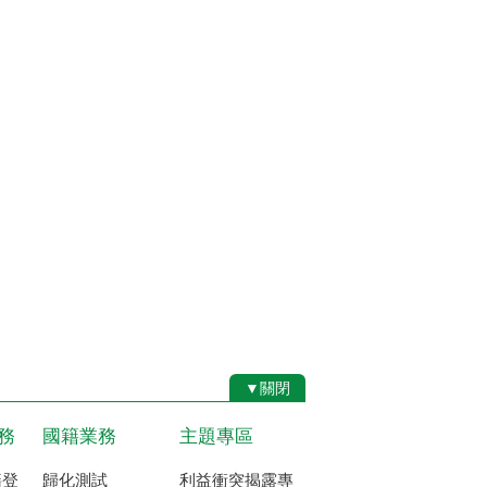
▼關閉
務
國籍業務
主題專區
籍登
歸化測試
利益衝突揭露專