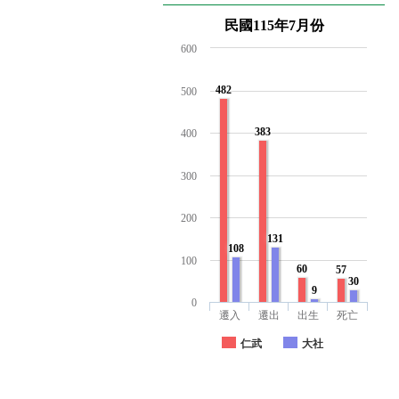
民國115年7月份
600
482
500
383
400
300
200
131
108
100
60
57
30
9
0
遷入
遷出
出生
死亡
仁武
大社