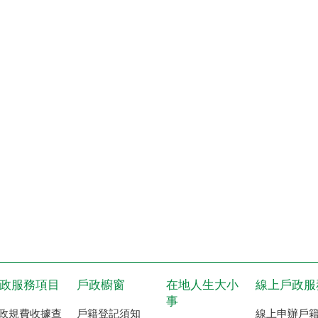
政服務項目
戶政櫥窗
在地人生大小
線上戶政服
事
政規費收據查
戶籍登記須知
線上申辦戶