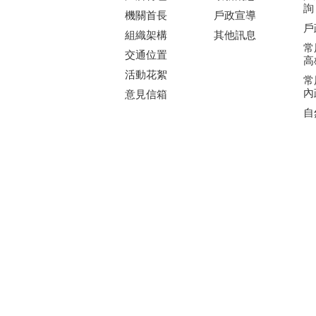
詢
機關首長
戶政宣導
戶
組織架構
其他訊息
常
交通位置
高
活動花絮
常
內
意見信箱
自
無
:::
網站安全政策
隱私權保護政策
政府
瀏覽人次：
179208