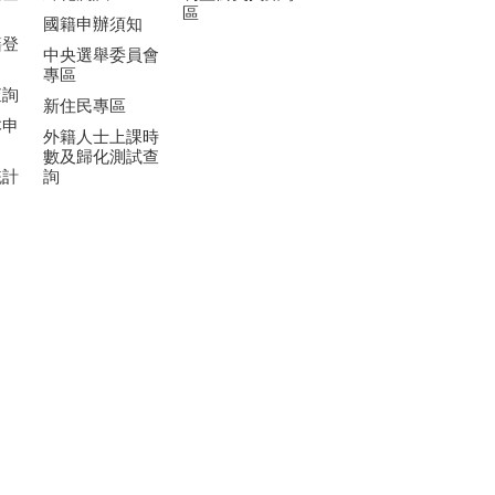
區
國籍申辦須知
籍登
中央選舉委員會
專區
查詢
新住民專區
本申
外籍人士上課時
數及歸化測試查
統計
詢
資訊
國籍案件進度查
詢
動跨
高級專業人才專
務查
區