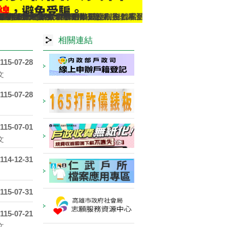
生效）
依當事人出境事實辦理遷出登記。
或索取個人資料，如果接獲不明戶政語音或簡訊通知，或自稱戶政
多項，歡迎多加運用!
13年5月29日姓名條例修正公布後，不受應使用中文文字之限制
類案件，相關書表請由本人親自簽名或蓋章，以免觸法!
遷徙登記
！符合申辦資格，可使用自然人憑證線上申辦，省時又便民!
多元繳納戶政規費管道，減少現金找零的不便！
詢
得再委託辦理各項戶籍登記業務
間及特殊時段無法辦理事項說明
證網路掛失服務
要到遷入地戶政事務所辦理，別跑錯囉!
相關連結
115-07-28
文
115-07-28
115-07-01
文
114-12-31
115-07-31
115-07-21
文