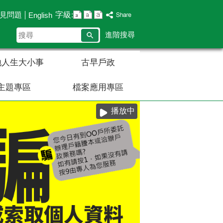
字級:
見問題
English
搜
進階搜尋
尋
地人生大小事
古早戶政
主題專區
檔案應用專區
播放中